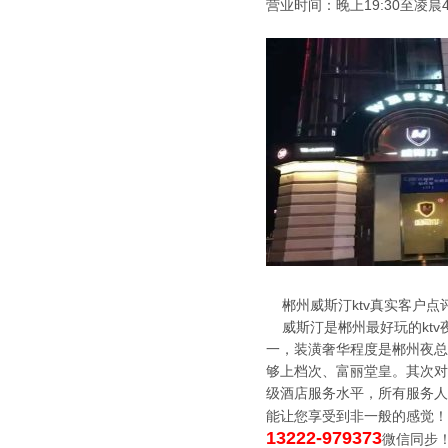
营业时间：晚上19:30至凌晨4
郴州威斯汀ktv真实客户点
威斯汀是郴州最好玩的ktv夜
一，装潢奢华程度是郴州夜总
够上档次、富丽堂皇。其次对
级酒店服务水平，所有服务人
能让您享受到非一般的感觉！
13222-979373
微信同步