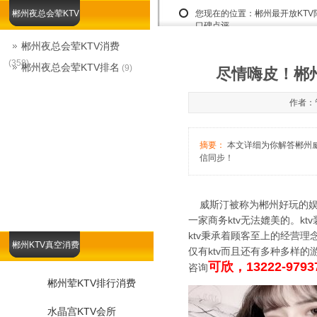
郴州夜总会荤KTV
您现在的位置：
郴州最开放KT
口碑点评
郴州夜总会荤KTV消费
(358)
郴州夜总会荤KTV排名
(9)
尽情嗨皮！郴州
作者：管
摘要：
本文详细为你解答郴州威斯
信同步！
威斯汀被称为郴州好玩的娱乐场
一家商务ktv无法媲美的。
ktv秉承着顾客至上的经营
郴州KTV真空消费
仅有ktv而且还有多种多样的
可欣，13222-9793
咨询
郴州荤KTV排行消费
水晶宫KTV会所