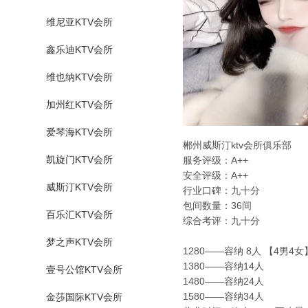
维尼亚KTV会所
鑫乐迪KTV会所
维也纳KTV会所
加州红KTV会所
爱琴海KTV会所
郴州威斯汀ktv会所俱乐部
凯旋门KTV会所
服务评级：A++
安全评级：A++
威斯汀KTV会所
行业口碑：九十分
包间数量：36间
百乐汇KTV会所
综合考评：九十分
梦之声KTV会所
1280——容纳 8人 【4男4
1380——容纳14人
壹号公馆KTV会所
1480——容纳24人
1580——容纳34人
金莎国际KTV会所